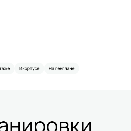
этаже
В корпусе
На генплане
анировки