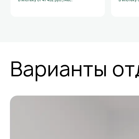
С лоджией
+1
С лоджие
Варианты от