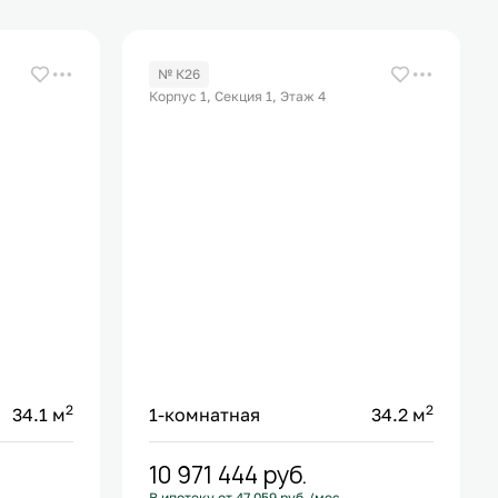
№ К26
Корпус 1, Секция 1, Этаж 4
2
2
34.1 м
1-комнатная
34.2 м
10 971 444
руб.
В ипотеку от 47 059 руб./мес.