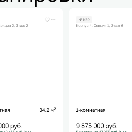
№ К59
Секция 2, Этаж 2
Корпус 4, Секция 1, Этаж 6
2
тная
34.2 м
1-комнатная
 000
руб.
9 875 000
руб.
от 42 455 руб./мес.
В ипотеку от 47 255 руб./мес.