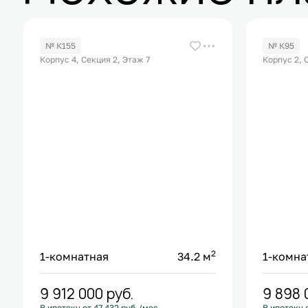
№ К155
№ К95
Корпус 4, Секция 2, Этаж 7
Корпус 2, 
2
1-комнатная
34.2 м
1-комна
9 912 000
руб.
9 898
В ипотеку от 47 432 руб./мес.
В ипотеку 