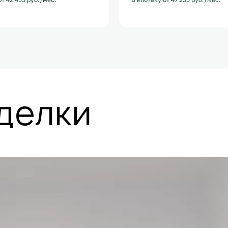
й
+1
С лоджией
+1
делки