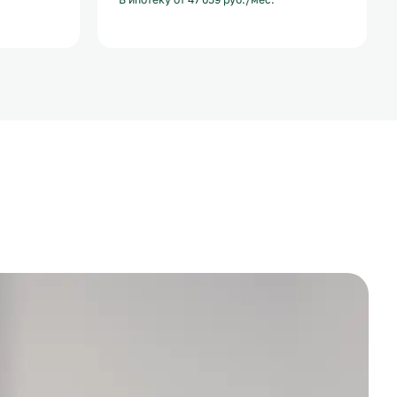
С лоджией
+1