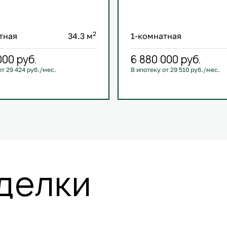
2
тная
34.3 м
1-комнатная
000
руб.
6 880 000
руб.
от 29 424 руб./мес.
В ипотеку от 29 510 руб./мес.
й
+1
С лоджией
+1
делки