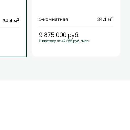
2
1-комнатная
34.1 м
2
34.4 м
9 875 000
руб.
В ипотеку от 47 255 руб./мес.
С лоджией
+1