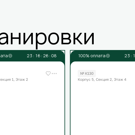
анировки
лата
2
3
:
1
6
:
2
6
:
0
8
100% оплата
2
3
:
1
№ К130
Секция 1, Этаж 2
Корпус 5, Секция 2, Этаж 4