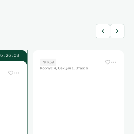
6
:
2
6
:
0
8
№ К59
Корпус 4, Секция 1, Этаж 6