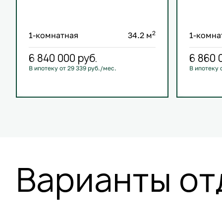
2
1-комнатная
34.2 м
1-комна
6 840 000
руб.
6 860 
В ипотеку от 29 339 руб./мес.
В ипотеку 
С лоджией
+1
С лоджие
Варианты от