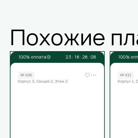
Похожие пл
100% оплата
2
3
:
1
6
:
2
6
:
0
8
100% оп
№ К95
№ К11
Корпус 3, Секция 2, Этаж 2
Корпус 1, 