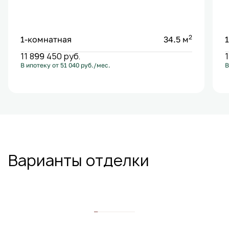
2
1-комнатная
34.5 м
11 899 450
руб.
В ипотеку от 51 040 руб./мес.
В
С лоджией
Гардеробная
+2
Варианты отделки