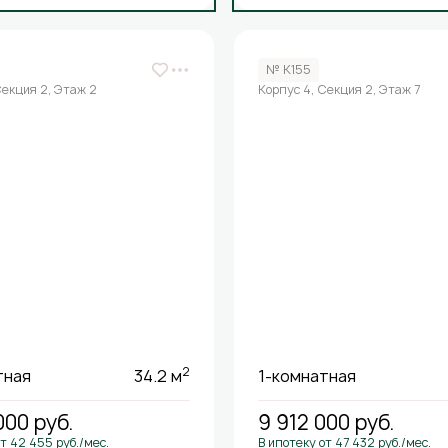
№ К155
Секция 2, Этаж 2
Корпус 4, Секция 2, Этаж 7
2
тная
34.2 м
1-комнатная
 000
руб.
9 912 000
руб.
т 42 455 руб./мес.
В ипотеку от 47 432 руб./мес.