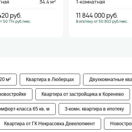
2
тная
34.4 м
1-комнатная
 420
руб.
11 844 000
руб.
т 50 774 руб./мес.
В ипотеку от 50 802 руб./мес.
й
Гардеробная
+2
С лоджией
Гардеробная
+
20 м²
Квартира в Люберцах
Двухкомнатные кв
 новостройке
Квартира от застройщика в Коренево
омфорт-класса 65 кв. м
3-комн. квартира в ипотеку
Квартира от ГК Некрасовка Девелопмент
Новострой