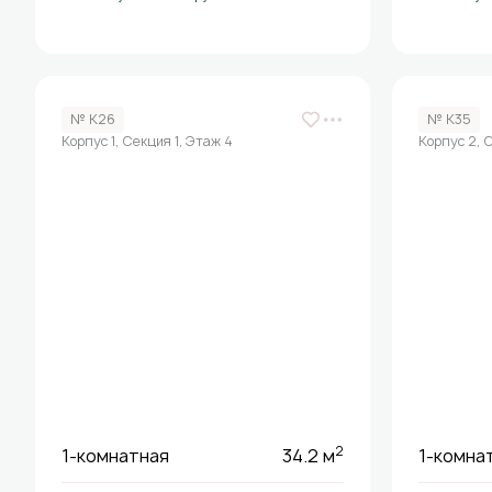
С лоджией
+1
С лоджие
№ К26
№ К35
Корпус 1, Секция 1, Этаж 4
Корпус 2, 
2
1-комнатная
34.2 м
1-комна