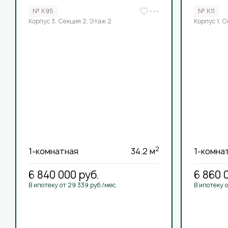
№ К95
№ К11
Корпус 3, Секция 2, Этаж 2
Корпус 1, С
2
1-комнатная
34.2 м
1-комна
6 840 000
руб.
6 860 
В ипотеку от 29 339 руб./мес.
В ипотеку о
С лоджией
+1
С лоджие