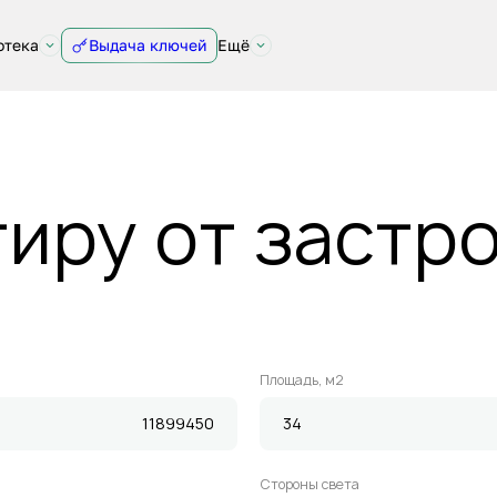
отека
Выдача ключей
Ещё
тиру от застр
Площадь, м2
Стороны света