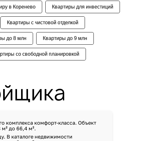
иру в Коренево
Квартиры для инвестиций
Квартиры с чистовой отделкой
ры до 8 млн
Квартиры до 9 млн
ртиры со свободной планировкой
ойщика
ого комплекса комфорт-класса. Объект
м² до 66,4 м².
ду. В каталоге недвижимости