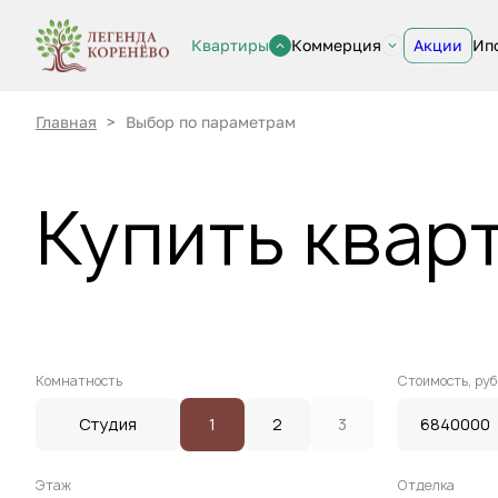
Квартиры
Коммерция
Акции
Ип
Главная
>
Выбор по параметрам
Купить квар
Комнатность
Стоимость, руб
Студия
1
2
3
Этаж
Отделка