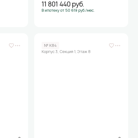
11 801 440
руб.
В ипотеку от 50 619 руб./мес.
С лоджией
+1
№ К84
Корпус 3, Секция 1, Этаж 8