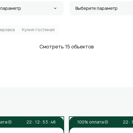
 параметр
Выберите параметр
ировка
Кухня-гостиная
Смотреть 15 объектов
Показать забронированные
лата
2
2
:
1
2
:
5
3
:
4
6
100% оплата
2
2
: