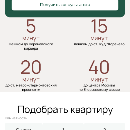
Получить консультацию
5
15
минут
минут
Пешком до Коренёвского
пешком до ст. ж/д "Коренёво
карьера
20
40
минут
минут
до ст. метро «Лермонтовский
до центра Москвы
проспект»
по Егорьевскому шоссе
Подобрать квартиру
Комнатность
Студия
1
2