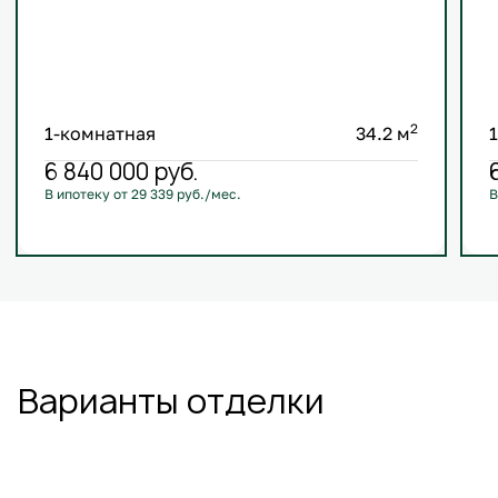
2
1-комнатная
34.2 м
6 840 000
руб.
В ипотеку от 29 339 руб./мес.
В
С лоджией
+1
Варианты отделки