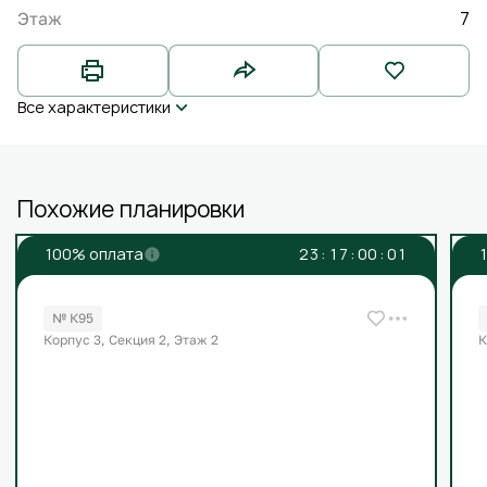
7
Этаж
Все характеристики
Похожие планировки
100% оплата
2
3
:
1
7
:
0
0
:
0
1
№ К95
Корпус 3, Секция 2, Этаж 2
К