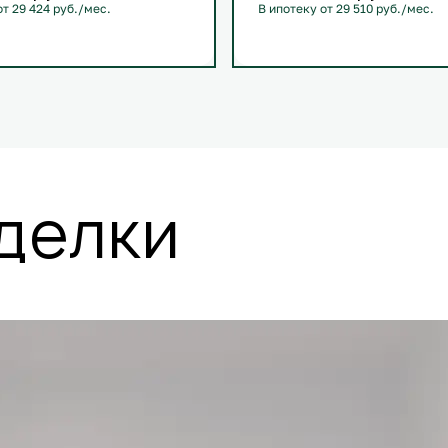
от 29 424 руб./мес.
В ипотеку от 29 510 руб./мес.
й
+1
С лоджией
+1
делки