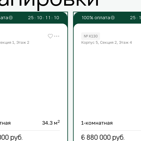
лата
2
5
:
1
0
:
1
1
:
1
0
100% оплата
2
5
:
1
№ К130
Секция 1, Этаж 2
Корпус 5, Секция 2, Этаж 4
2
тная
34.3 м
1-комнатная
000
руб.
6 880 000
руб.