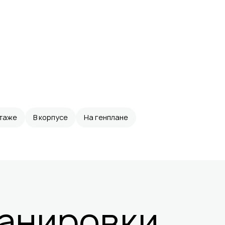
этаже
В корпусе
На генплане
анировки