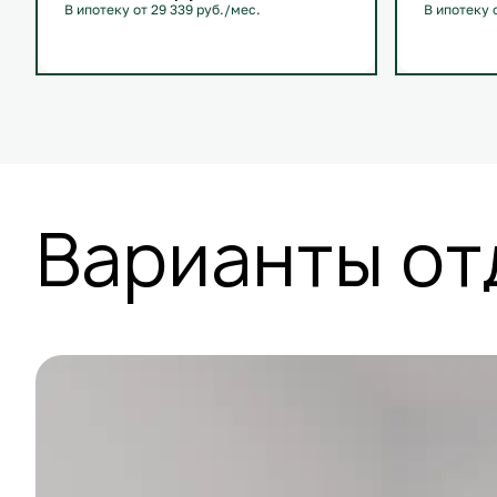
В ипотеку от 29 339 руб./мес.
В ипотеку 
С лоджией
+1
С лоджие
Варианты от