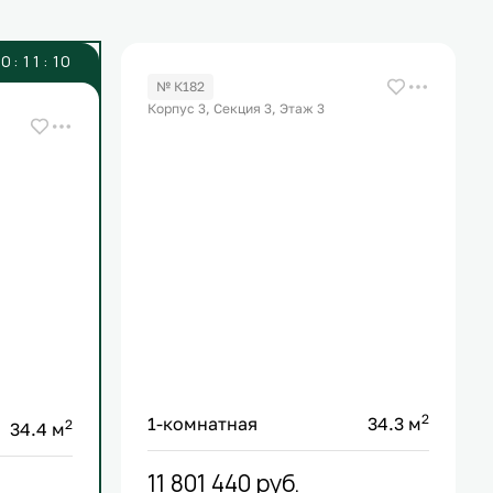
0
:
1
1
:
1
0
№ К182
Корпус 3, Секция 3, Этаж 3
2
1-комнатная
34.3 м
2
34.4 м
11 801 440
руб.