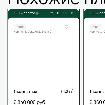
100% оплата
2
5
:
1
0
:
1
1
:
1
0
100% оп
№ К95
№ К11
Корпус 3, Секция 2, Этаж 2
Корпус 1, 
2
1-комнатная
34.2 м
1-комна
6 840 000
руб.
6 860 