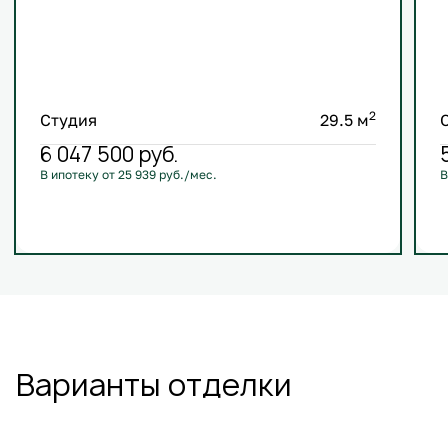
2
Студия
29.5 м
6 047 500
руб.
В ипотеку от 25 939 руб./мес.
В
С лоджией
Кухня-гостиная
Европланировка
+3
Варианты отделки