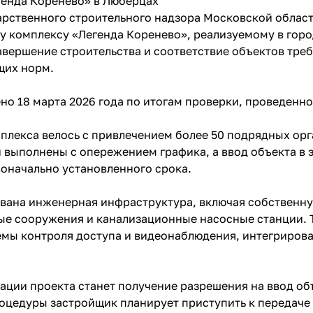
генда Коренево» в Люберцах
арственного строительного надзора Московской облас
у комплексу «Легенда Коренево», реализуемому в гор
вершение строительства и соответствие объектов тре
щих норм.
о 18 марта 2026 года по итогам проверки, проведенн
плекса велось с привлечением более 50 подрядных ор
 выполнены с опережением графика, а ввод объекта в 
воначально установленного срока.
ована инженерная инфраструктура, включая собственну
ые сооружения и канализационные насосные станции. 
мы контроля доступа и видеонаблюдения, интегриров
ции проекта станет получение разрешения на ввод объ
оцедуры застройщик планирует приступить к передаче