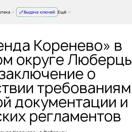
отека
Выдача ключей
Ещё
енда Коренево» в
ом округе Люберц
 заключение о
ствии требованиям
ой документации и
ских регламентов