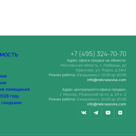
+7 (495) 324-70-70
мость
Адрес офиса продаж на объекте:
Московская область, г. Люберцы, дп
Красково, ул. Лорха, д.14к1
Режим работы:
Ежедневно c 10:00 до 20:00
ные
info@nekrasovka.com
ные
ие помещения
Адрес центрального офиса продаж:
г. Москва, Рязанский пр-кт, д. 24 к. 2
2026 году
Режим работы:
Ежедневно c 10:00 до 20:00
 скидками
info@nekrasovka.com