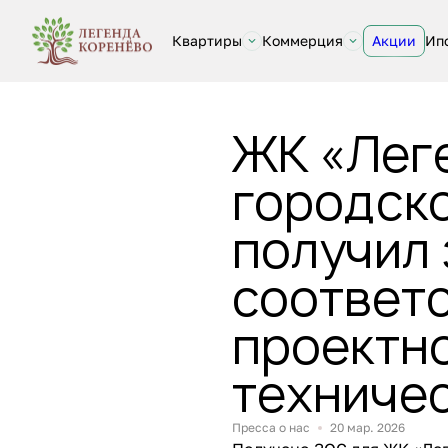
Квартиры
Коммерция
Акции
Ип
ЖК «Лег
городск
получил
соответ
проектн
техниче
Пресса о нас
20 мар. 2026