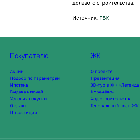
долевого строительства.
Источник:
РБК
Покупателю
ЖК
Акции
О проекте
Подбор по параметрам
Презентация
Ипотека
3D-тур в ЖК «Легенда
Выдача ключей
Коренёво»
Условия покупки
Ход строительства
Отзывы
Генеральный план ЖК
Инвестиции