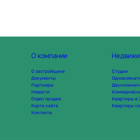
О компании
Недвижи
О застройщике
Студии
Документы
Однокомнат
Партнеры
Двухкомнат
Новости
Коммерческ
Отдел продаж
Квартиры в 
Карта сайта
Квартиры со
Контакты