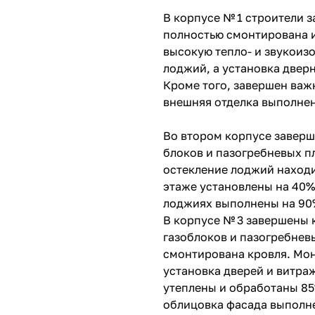
В корпусе № 1 строители з
полностью смонтирована и
высокую тепло- и звукои
лоджий, а установка двер
Кроме того, завершен важ
внешняя отделка выполнен
Во втором корпусе заверш
блоков и пазогребневых п
остекление лоджий находи
этаже установлены на 40%
лоджиях выполнены на 90%
В корпусе № 3 завершены 
газоблоков и пазогребнев
смонтирована кровля. Мон
установка дверей и витра
утеплены и обработаны 85
облицовка фасада выполн