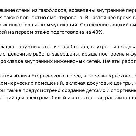
ешние стены из газоблоков, возведены внутренние пе
я также полностью смонтирована. В настоящее время 
вых инженерных коммуникаций. Остекление лоджий вып
жей на первом этаже подготовлена на 40%.
кладка наружных стен из газоблоков, внутренняя кладк
се отделочные работы завершены, крыша построена и ф
прокладке внутренних инженерных сетей. Начаты работ
.
ется вблизи Егорьевского шоссе, в поселке Красково.
коммерческих помещений, включая досуговые центры, 
ом также предусмотрено создание детских и спортивн
анций для электромобилей и автостоянки, рассчитанно