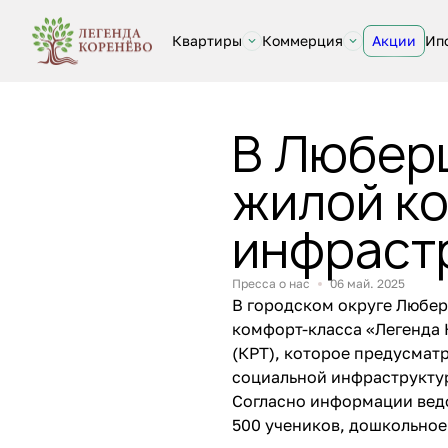
Квартиры
Коммерция
Акции
Ип
В Любер
жилой ко
инфраст
Пресса о нас
06 май. 2025
В городском округе Любер
комфорт-класса «Легенда 
(КРТ), которое предусмат
социальной инфраструкту
Согласно информации ведо
500 учеников, дошкольное