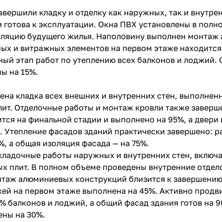
авершили кладку и отделку как наружных, так и внутре
 готова к эксплуатации. Окна ПВХ установлены в полн
золяцию будущего жилья. Наполовину выполнен монтаж
ных и витражных элементов на первом этаже находится 
ный этап работ по утеплению всех балконов и лоджий.
ы на 15%.
ена кладка всех внешних и внутренних стен, выполнен
лит. Отделочные работы и монтаж кровли также завер
тся на финальной стадии и выполнено на 95%, а двери
. Утепление фасадов зданий практически завершено: р
, а общая изоляция фасада — на 75%.
кладочные работы наружных и внутренних стен, включа
ых плит. В полном объеме проведены внутренние отдел
таж алюминиевых конструкций близится к завершению:
жей на первом этаже выполнена на 45%. Активно продв
% балконов и лоджий, а общий фасад здания готов на 9
ены на 30%.