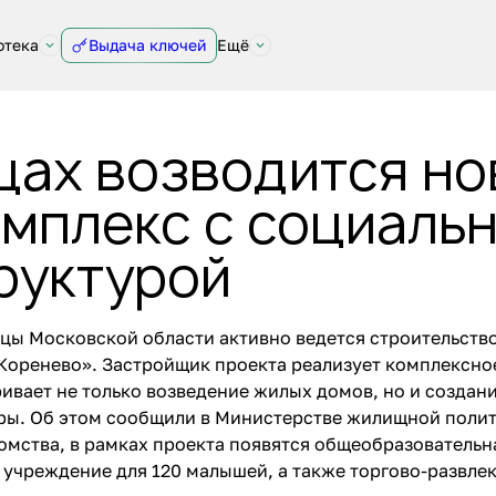
отека
Выдача ключей
Ещё
цах возводится но
мплекс с социаль
руктурой
цы Московской области активно ведется строительств
Коренево». Застройщик проекта реализует комплексно
ривает не только возведение жилых домов, но и созда
ры. Об этом сообщили в Министерстве жилищной поли
мства, в рамках проекта появятся общеобразовательна
 учреждение для 120 малышей, а также торгово-развле