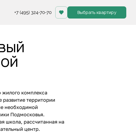
Выбрать квартиру
+7 (495) 324-70-70
вый
ной
о жилого комплекса
е развитие территории
ние необходимой
тики Подмосковья.
я школа, рассчитанная на
кательный центр.