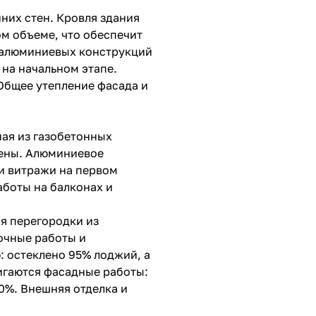
нних стен. Кровля здания
ом объеме, что обеспечит
 алюминиевых конструкций
на начальном этапе.
 Общее утепление фасада и
ная из газобетонных
шены. Алюминиевое
 и витражи на первом
аботы на балконах и
я перегородки из
очные работы и
 остеклено 95% лоджий, а
игаются фасадные работы:
0%. Внешняя отделка и