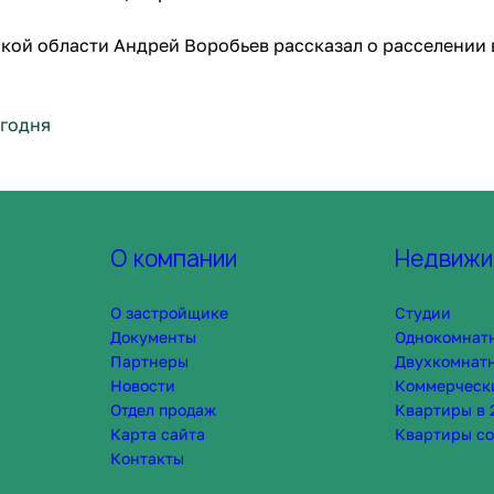
кой области Андрей Воробьев рассказал о расселении 
годня
О компании
Недвижи
О застройщике
Студии
Документы
Однокомнат
Партнеры
Двухкомнат
Новости
Коммерческ
Отдел продаж
Квартиры в 
Карта сайта
Квартиры со
Контакты