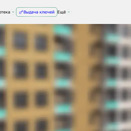
отека
Выдача ключей
Ещё