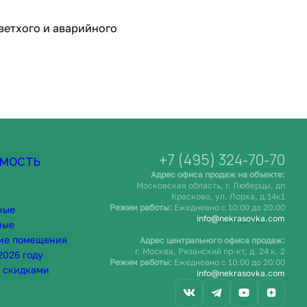
ветхого и аварийного
+7 (495) 324-70-70
мость
Адрес офиса продаж на объекте:
Московская область, г. Люберцы, дп
Красково, ул. Лорха, д.14к1
Режим работы:
Ежедневно c 10:00 до 20:00
ные
info@nekrasovka.com
ные
ие помещения
Адрес центрального офиса продаж:
г. Москва, Рязанский пр-кт, д. 24 к. 2
2026 году
Режим работы:
Ежедневно c 10:00 до 20:00
 скидками
info@nekrasovka.com