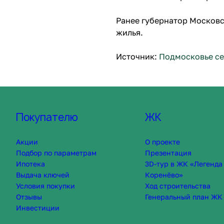
Ранее губернатор Московс
жилья.
Источник:
Подмосковье се
Покупателю
ЖК
Акции
О проекте
Подбор по параметрам
Презентация
Ипотека
3D-тур в ЖК «Легенда
Выдача ключей
Коренёво»
Условия покупки
Ход строительства
Отзывы
Генеральный план ЖК
Инвестиции