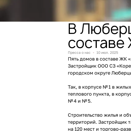
В Люберц
составе
Пресса о нас
10 июл. 2025
Пять домов в составе ЖК 
Застройщик ООО СЗ «Корен
городском округе Люберц
Так, в корпусе № 1 в жилы
теплового пункта, в корпу
№ 4 и № 5.
Строительство жилья и об
территорий. Застройщик т
на 120 мест и торгово-раз