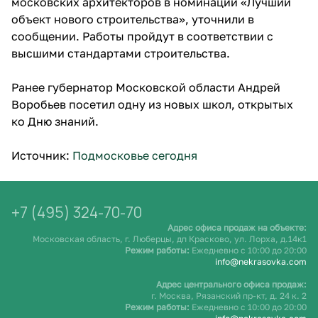
московских архитекторов в номинации «Лучший
объект нового строительства», уточнили в
сообщении. Работы пройдут в соответствии с
высшими стандартами строительства.
Ранее губернатор Московской области Андрей
Воробьев посетил одну из новых школ, открытых
ко Дню знаний.
Источник:
Подмосковье сегодня
+7 (495) 324-70-70
Адрес офиса продаж на объекте:
Московская область, г. Люберцы, дп Красково, ул. Лорха, д.14к1
Режим работы:
Ежедневно c 10:00 до 20:00
info@nekrasovka.com
Адрес центрального офиса продаж:
г. Москва, Рязанский пр-кт, д. 24 к. 2
Режим работы:
Ежедневно c 10:00 до 20:00