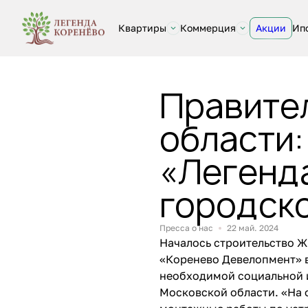
Квартиры
Коммерция
Акции
Ип
Правите
области
«Легенда
городск
Пресса о нас
22 май. 2024
Началось строительство Ж
«Коренево Девелопмент» в
необходимой социальной 
Московской области. «На 