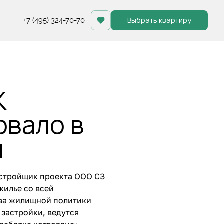
Выбрать квартиру
+7 (495) 324-70-70
К
овало в
ы
астройщик проекта ООО СЗ
жилье со всей
ва жилищной политики
застройки, ведутся