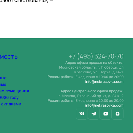
работка котлована», —
+7 (495) 324-70-70
мость
Адрес офиса продаж на объекте:
Московская область, г. Люберцы, дп
Красково, ул. Лорха, д.14к1
Режим работы:
Ежедневно c 10:00 до 20:00
ные
info@nekrasovka.com
ные
ие помещения
Адрес центрального офиса продаж:
г. Москва, Рязанский пр-кт, д. 24 к. 2
2026 году
Режим работы:
Ежедневно c 10:00 до 20:00
 скидками
info@nekrasovka.com