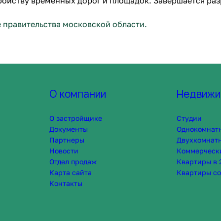
ойству временных дорог и площадок. Завершается раз
е правительства московской области.
О компании
Недвижи
О застройщике
Студии
Документы
Однокомнат
Партнеры
Двухкомнат
Новости
Коммерческ
Отдел продаж
Квартиры в 
Карта сайта
Квартиры со
Контакты