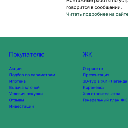
монтажные работы по устр
говорится в сообщении.
Читать подробнее на сайт
Покупателю
ЖК
Акции
О проекте
Подбор по параметрам
Презентация
Ипотека
3D-тур в ЖК «Легенда
Выдача ключей
Коренёво»
Условия покупки
Ход строительства
Отзывы
Генеральный план ЖК
Инвестиции