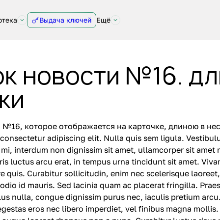
отека
Выдача ключей
Ещё
к новости №16. д
ки
 №16, которое отображается на карточке, длиною в не
onsectetur adipiscing elit. Nulla quis sem ligula. Vestibulum
r mi, interdum non dignissim sit amet, ullamcorper sit amet
ris luctus arcu erat, in tempus urna tincidunt sit amet. Vi
re quis. Curabitur sollicitudin, enim nec scelerisque laore
i odio id mauris. Sed lacinia quam ac placerat fringilla. Pr
llus nulla, congue dignissim purus nec, iaculis pretium arcu
estas eros nec libero imperdiet, vel finibus magna mollis.