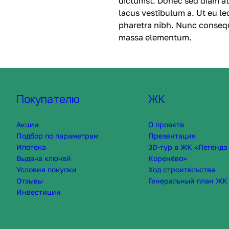
dictumst. Donec sed diam at
lacus vestibulum a. Ut eu le
pharetra nibh. Nunc consequa
massa elementum.
Покупателю
ЖК
Акции
О проекте
Подбор по параметрам
Презентация
Ипотека
3D-тур в ЖК «Легенда
Выдача ключей
Коренёво»
Условия покупки
Ход строительства
Отзывы
Генеральный план ЖК
Инвестиции