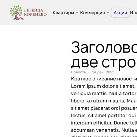
Квартиры
Коммерция
Акции
Ип
Заголово
две стро
Новость
24 дек. 2025
Краткое описание новости
Lorem ipsum dolor sit amet, c
vehicula mattis. Nulla torto
libero, a rutrum mauris. Mau
sit amet placerat orci posue
lectus, sit amet porttitor du
interdum efficitur. Donec te
accumsan venenatis. Nulla eg