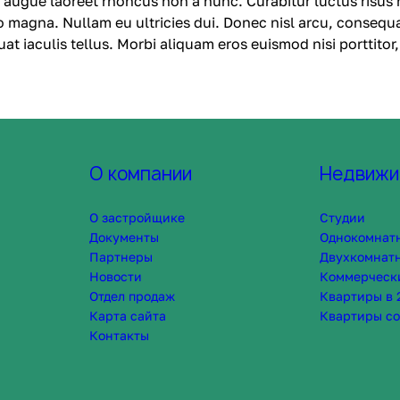
 augue laoreet rhoncus non a nunc. Curabitur luctus risus 
o magna. Nullam eu ultricies dui. Donec nisl arcu, consequa
t iaculis tellus. Morbi aliquam eros euismod nisi porttitor
О компании
Недвижи
О застройщике
Студии
Документы
Однокомнат
Партнеры
Двухкомнат
Новости
Коммерческ
Отдел продаж
Квартиры в 
Карта сайта
Квартиры со
Контакты