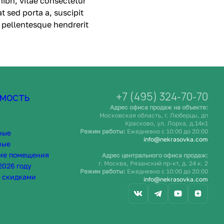
nibh, vitae consectetur
t sed porta a, suscipit
, pellentesque hendrerit
+7 (495) 324-70-70
мость
Адрес офиса продаж на объекте:
Московская область, г. Люберцы, дп
Красково, ул. Лорха, д.14к1
Режим работы:
Ежедневно c 10:00 до 20:00
ные
info@nekrasovka.com
ные
ие помещения
Адрес центрального офиса продаж:
г. Москва, Рязанский пр-кт, д. 24 к. 2
2026 году
Режим работы:
Ежедневно c 10:00 до 20:00
 скидками
info@nekrasovka.com