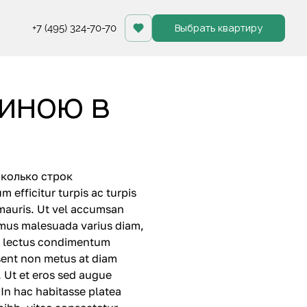
Выбрать квартиру
+7 (495) 324-70-70
линою в
сколько строк
 efficitur turpis ac turpis
 mauris. Ut vel accumsan
vamus malesuada varius diam,
et, lectus condimentum
aesent non metus at diam
. Ut et eros sed augue
 In hac habitasse platea