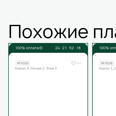
Похожие пл
100% оплата
2
4
:
2
1
:
5
2
:
1
6
100% оп
№ К103
№ К128
Корпус 4, Секция 2, Этаж 3
Корпус 1, 