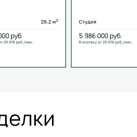
2
29.2 м
Студия
 000
руб.
5 986 000
руб.
от 25 676 руб./мес.
В ипотеку от 25 676 руб./мес.
й
Кухня-гостиная
С лоджией
Кухня-гостиная
ировка
+3
Европланировка
+3
делки