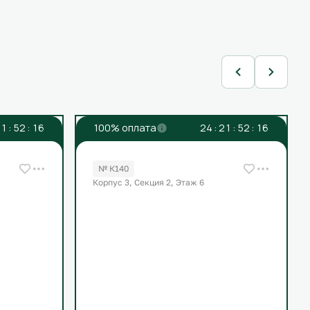
2
1
:
5
2
:
1
6
100% оплата
2
4
:
2
1
:
5
2
:
1
6
№ К140
Корпус 3, Секция 2, Этаж 6