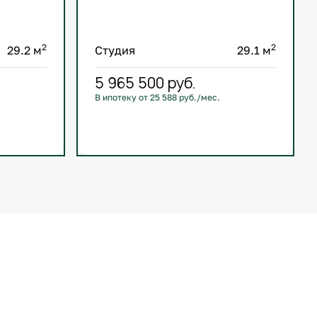
2
2
29.2 м
Студия
29.1 м
5 965 500
руб.
В ипотеку от 25 588 руб./мес.
С лоджией
Кухня-гостиная
Европланировка
+3