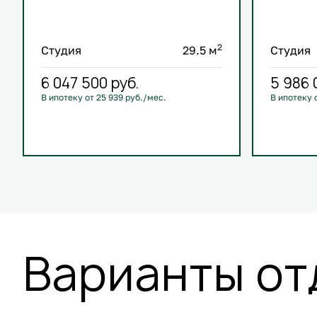
2
Студия
29.5 м
Студия
6 047 500
руб.
5 986
В ипотеку от 25 939 руб./мес.
В ипотеку 
С лоджией
Кухня-гостиная
С лоджие
Европланировка
+3
Европлан
Варианты от