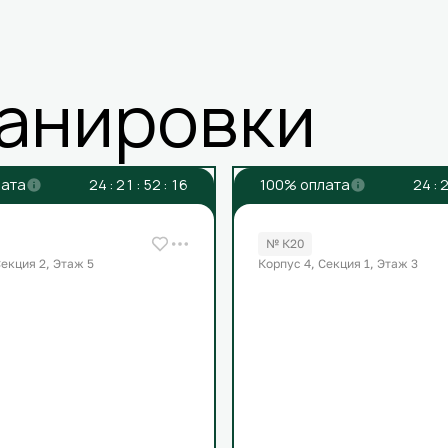
анировки
лата
2
4
:
2
1
:
5
2
:
1
6
100% оплата
2
4
:
№ К20
Секция 2, Этаж 5
Корпус 4, Секция 1, Этаж 3