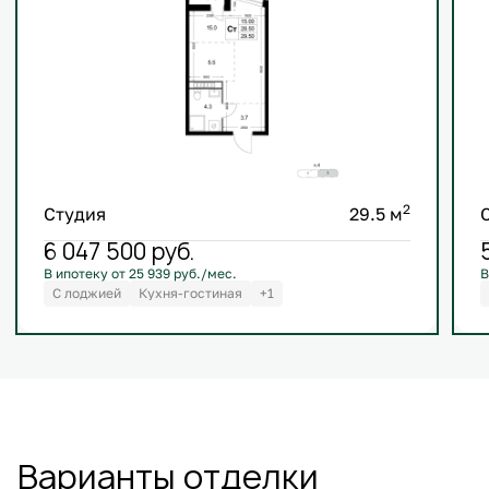
2
Студия
29.5 м
6 047 500
руб.
В ипотеку от 25 939 руб./мес.
В
С лоджией
Кухня-гостиная
+1
Варианты отделки