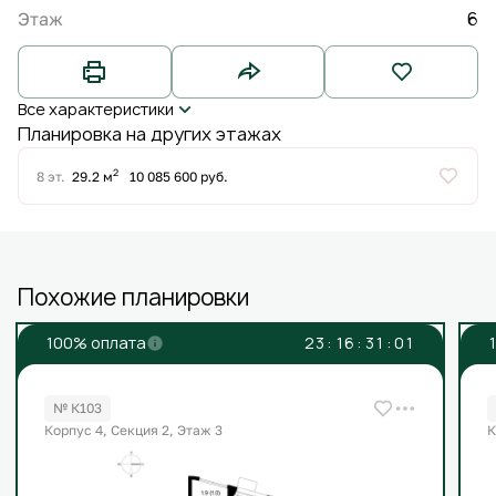
6
Этаж
Все характеристики
Планировка на других этажах
2
8 эт.
29.2 м
10 085 600 руб.
Похожие планировки
100% оплата
2
3
:
1
6
:
3
1
:
0
0
№ К103
Корпус 4, Секция 2, Этаж 3
К