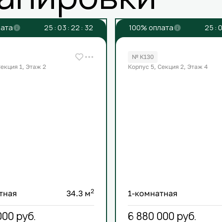
лата
2
5
:
0
3
:
2
2
:
3
2
100% оплата
2
5
:
№ К130
Секция 1, Этаж 2
Корпус 5, Секция 2, Этаж 4
2
тная
34.3 м
1-комнатная
000
руб.
6 880 000
руб.