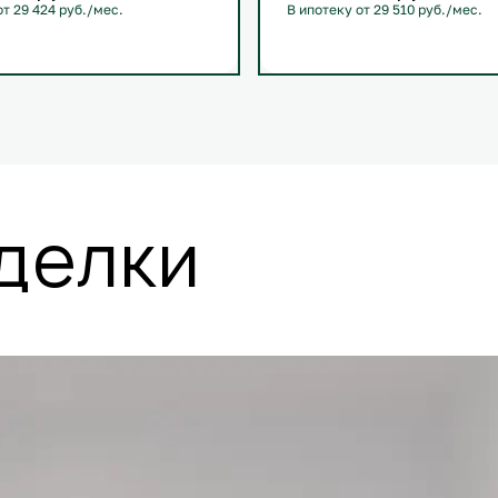
от 29 424 руб./мес.
В ипотеку от 29 510 руб./мес.
й
+1
С лоджией
+1
делки