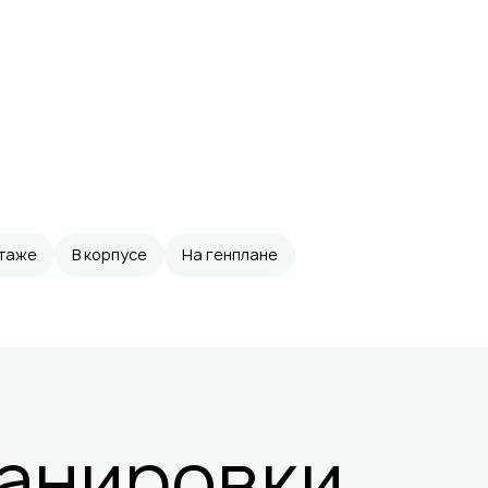
этаже
В корпусе
На генплане
анировки