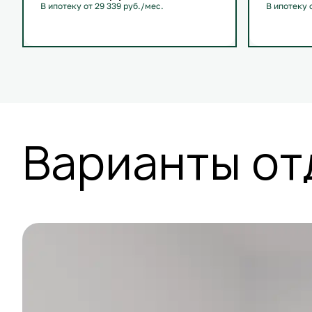
В ипотеку от 29 339 руб./мес.
В ипотеку 
С лоджией
+1
С лоджие
Варианты от