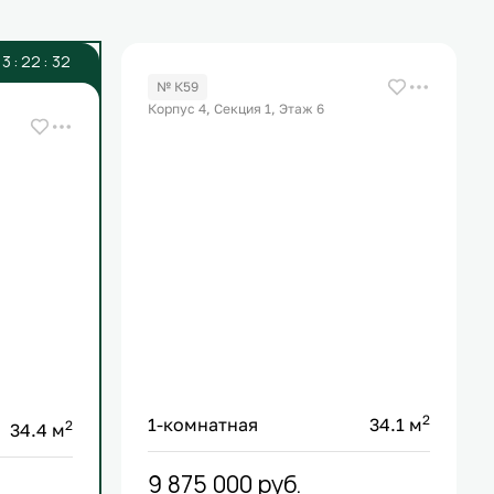
0
3
:
2
2
:
3
2
№ К59
Корпус 4, Секция 1, Этаж 6
2
1-комнатная
34.1 м
2
34.4 м
9 875 000
руб.