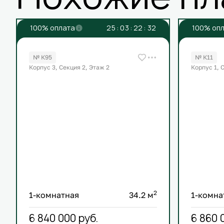
100% оплата
2
5
:
0
3
:
2
2
:
3
2
100% оп
№ К95
№ К11
Корпус 3, Секция 2, Этаж 2
Корпус 1, 
2
1-комнатная
34.2 м
1-комна
6 840 000
руб.
6 860 