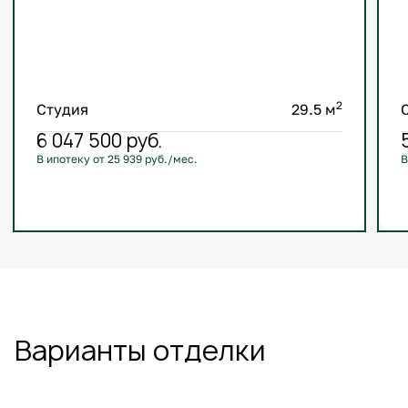
2
Студия
29.5 м
6 047 500
руб.
В ипотеку от 25 939 руб./мес.
В
С лоджией
Кухня-гостиная
Европланировка
+3
Варианты отделки