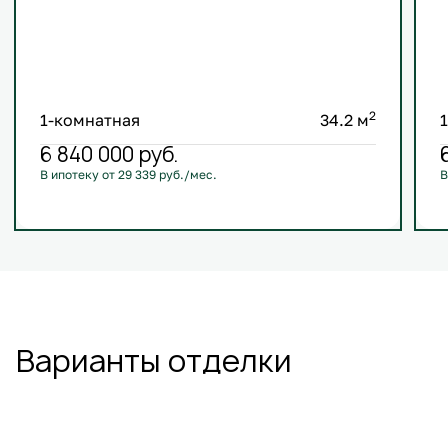
2
1-комнатная
34.2 м
6 840 000
руб.
В ипотеку от 29 339 руб./мес.
В
С лоджией
+1
Варианты отделки