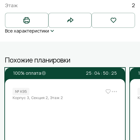
2
Этаж
Все характеристики
Похожие планировки
100% оплата
2
5
:
0
4
:
5
0
:
2
5
№ К95
Корпус 3, Секция 2, Этаж 2
К