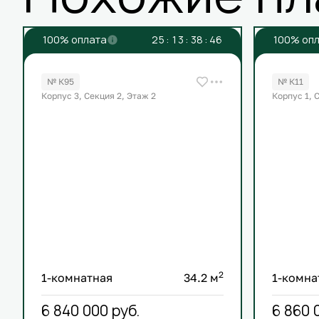
100% оплата
2
5
:
1
3
:
3
8
:
4
6
100% оп
№ К95
№ К11
Корпус 3, Секция 2, Этаж 2
Корпус 1, 
2
1-комнатная
34.2 м
1-комна
6 840 000
руб.
6 860 