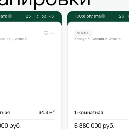
лата
2
5
:
1
3
:
3
8
:
4
6
100% оплата
2
5
:
1
№ К130
Секция 1, Этаж 2
Корпус 5, Секция 2, Этаж 4
2
тная
34.3 м
1-комнатная
000
руб.
6 880 000
руб.