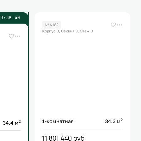
3
:
3
8
:
4
6
№ К182
Корпус 3, Секция 3, Этаж 3
2
1-комнатная
34.3 м
2
34.4 м
11 801 440
руб.