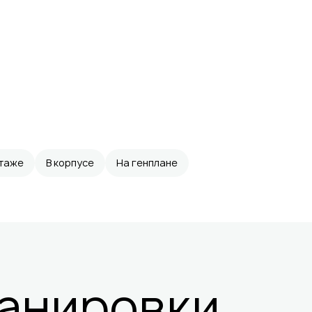
этаже
В корпусе
На генплане
анировки