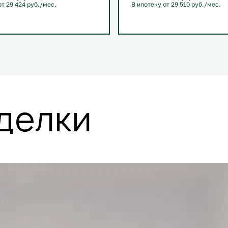
от 29 424 руб./мес.
В ипотеку от 29 510 руб./мес.
й
+1
С лоджией
+1
делки