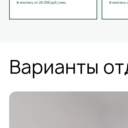
В ипотеку от 29 339 руб./мес.
В ипотеку 
С лоджией
+1
С лоджие
Варианты от