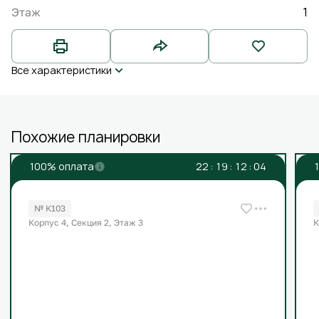
1
Этаж
Все характеристики
Похожие планировки
100% оплата
2
2
:
1
9
:
1
2
:
0
4
№ К103
Корпус 4, Секция 2, Этаж 3
К