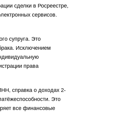
ации сделки в Росреестре,
электронных сервисов.
го супруга. Это
 брака. Исключением
 индивидуальную
гистрации права
ИНН, справка о доходах 2-
латёжеспособности. Это
еряет все финансовые