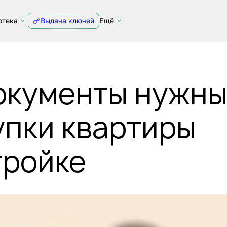
отека
Выдача ключей
Ещё
окументы нужн
упки квартиры
тройке