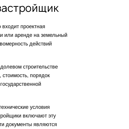
застройщик
о входит проектная
ти или аренде на земельный
авомерность действий
 долевом строительстве
, стоимость, порядок
 государственной
технические условия
тройщики включают эту
ти документы являются