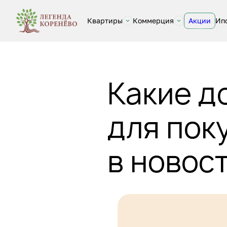
Квартиры
Коммерция
Акции
Ип
Какие д
для пок
в новос