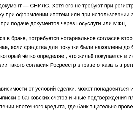
кумент — СНИЛС. Хотя его не требуют при регистр
ку при оформлении ипотеки или при использовании 
при подаче документов через Госуслуги или МФЦ.
я в браке, потребуется нотариальное согласие второ
чае, если средства для покупки были накоплены до
 который чётко определяет, что жильё покупается в
вии такого согласия Росреестр вправе отказать в ре
ависимости от условий сделки, может понадобиться 
ыписки с банковских счетов и иные подтверждения п
ении ипотечного кредита, где банк тщательно пров