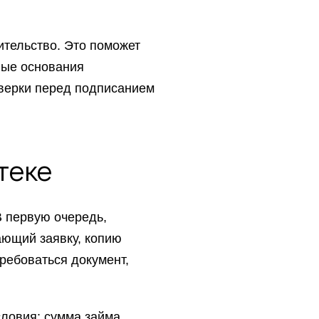
ительство. Это поможет
ные основания
оверки перед подписанием
теке
В первую очередь,
ающий заявку, копию
ребоваться документ,
словия: сумма займа,